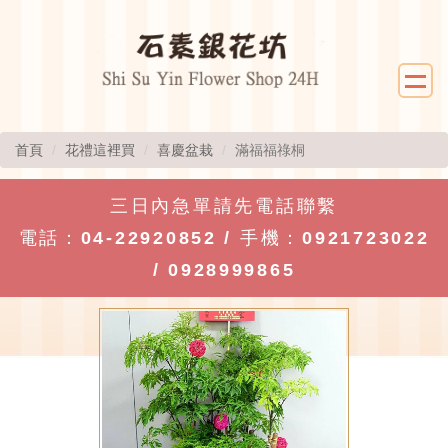
首頁
花禮這裡買
喜慶盆栽
滿福福祿桐
三日內急單請先電話聯繫
電話：
04-22920852
/ 手機：
0921723022
/
0928999865