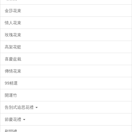
金莎花束
情人花束
玫瑰花束
高架花籃
喜慶盆栽
傳情花束
99精選
開運竹
告別式追思花禮
節慶花禮
慰問禮