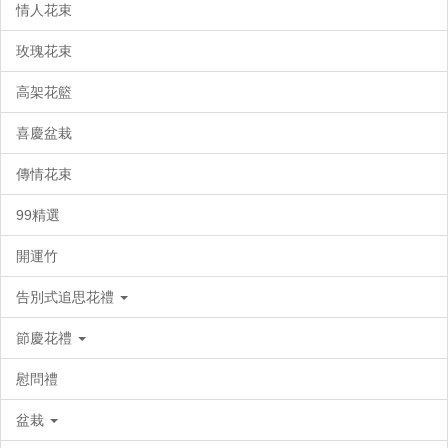
情人花束
玫瑰花束
高架花籃
喜慶盆栽
傳情花束
99精選
開運竹
告別式追思花禮
節慶花禮
慰問禮
盆栽