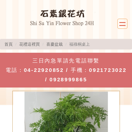
首頁
花禮這裡買
喜慶盆栽
福祿桐桌上
三日內急單請先電話聯繫
電話：
04-22920852
/ 手機：
0921723022
/
0928999865