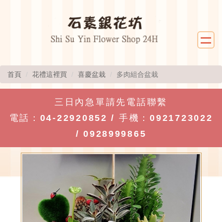
首頁
花禮這裡買
喜慶盆栽
多肉組合盆栽
三日內急單請先電話聯繫
電話：
04-22920852
/ 手機：
0921723022
/
0928999865