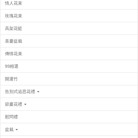
情人花束
玫瑰花束
高架花籃
喜慶盆栽
傳情花束
99精選
開運竹
告別式追思花禮
節慶花禮
慰問禮
盆栽