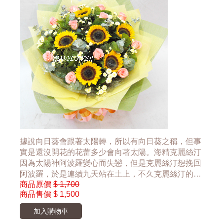
據說向日葵會跟著太陽轉，所以有向日葵之稱，但事
實是還沒開花的花蕾多少會向著太陽。海精克麗絲汀
因為太陽神阿波羅變心而失戀，但是克麗絲汀想挽回
阿波羅，於是連續九天站在土上，不久克麗絲汀的身
商品原價
$ 1,700
體生根變成花，克麗絲汀的形貌雖變，但心還是不
商品售價
$ 1,500
變，所以到現...
加入購物車