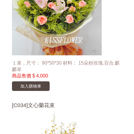
１束，尺寸： 90*50*30 材料： 15朵粉玫瑰.百合.麒
麟草
商品售價
$ 4,000
加入購物車
[C034]文心蘭花束