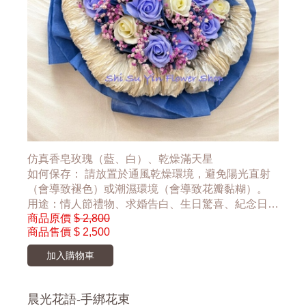
仿真香皂玫瑰（藍、白）、乾燥滿天星
如何保存： 請放置於通風乾燥環境，避免陽光直射
（會導致褪色）或潮濕環境（會導致花瓣黏糊）。
用途：情人節禮物、求婚告白、生日驚喜、紀念日禮
商品原價
$ 2,800
品
商品售價
$ 2,500
加入購物車
晨光花語-手綁花束