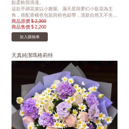
點柔軟與浪漫。
這款手綁花束以小雛菊、滿天星與夢幻小藍花為主
角，搭配香檳色包裝與粉色緞帶，清新自然又不失質
商品原價
$ 2,300
感。無論是送給自己、閨蜜、情人，或是作為拍照道
商品售價
$ 2,200
具，都能瞬間提升氛圍感。
💛 適合喜歡文青風、自然系的你
加入購物車
📷 超好拍！IG打卡必備
🎁 附贈手寫小卡，讓心意更有溫度
天真純潔瑪格莉特