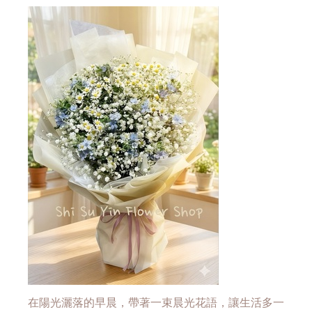
在陽光灑落的早晨，帶著一束晨光花語，讓生活多一