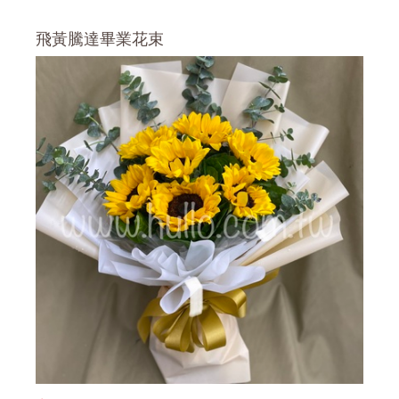
飛黃騰達畢業花束