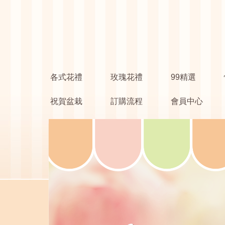
各式花禮
玫瑰花禮
99精選
祝賀盆栽
訂購流程
會員中心