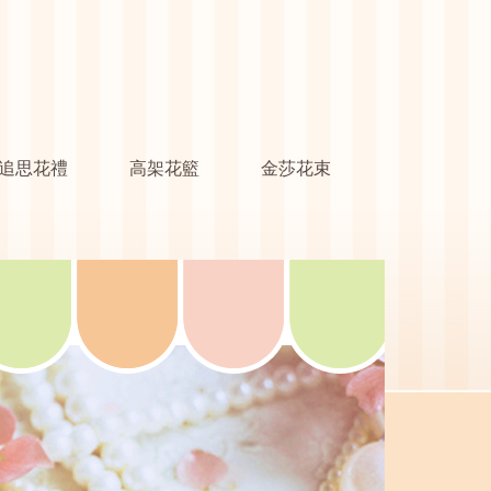
追思花禮
高架花籃
金莎花束