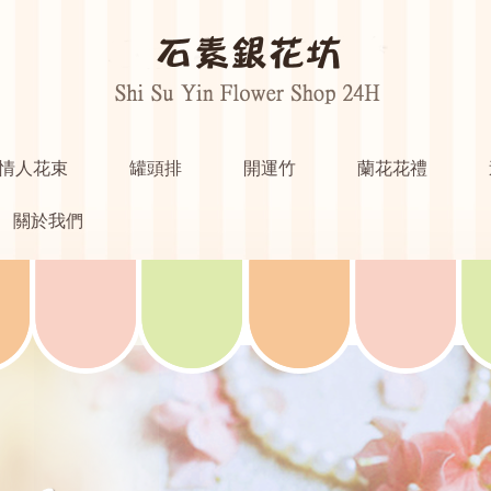
情人花束
罐頭排
開運竹
蘭花花禮
關於我們